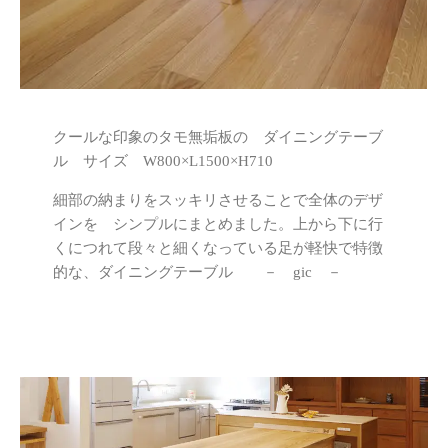
クールな印象のタモ無垢板の ダイニングテーブ
ル サイズ W800×L1500×H710
細部の納まりをスッキリさせることで全体のデザ
インを シンプルにまとめました。上から下に行
くにつれて段々と細くなっている足が軽快で特徴
的な、ダイニングテーブル － gic －