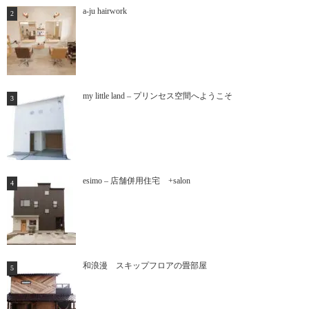
a-ju hairwork
my little land – プリンセス空間へようこそ
esimo – 店舗併用住宅 +salon
和浪漫 スキップフロアの畳部屋