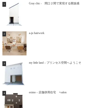
Gray chic - 間口２間で実現する開放感
a-ju hairwork
my little land – プリンセス空間へようこそ
esimo – 店舗併用住宅 +salon